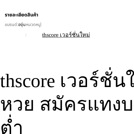
รายละเอียดสินค้า
แบรนด์:
องุ่น
หมวดหมู่:
thscore เวอร์ชั่นใหม่
thscore เวอร์ชั่
หวย สมัครแทงบอ
ต่ำ