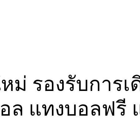
นใหม่ รองรับการเ
ล แทงบอลฟรี แท