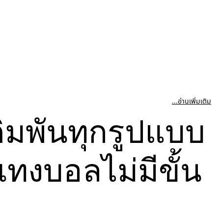
...อ่านเพิ่มเติม
ดิมพันทุกรูปแบบ
งบอลไม่มีขั้น