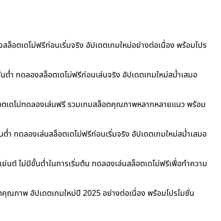
องสล็อตเดโม่ฟรีก่อนเริ่มจริง อัปเดตเกมใหม่อย่างต่อเนื่อง พร้อมโปร
้นต่ำ ทดลองสล็อตเดโม่ฟรีก่อนเล่นจริง อัปเดตเกมใหม่สม่ำเสมอ
ับสล็อตเดโม่ทดลองเล่นฟรี รวมเกมสล็อตคุณภาพหลากหลายแนว พร้อม
ขั้นต่ำ ทดลองเล่นสล็อตเดโม่ฟรีก่อนเริ่มจริง อัปเดตเกมใหม่สม่ำเสมอ
นต์ ไม่มีขั้นต่ำในการเริ่มต้น ทดลองเล่นสล็อตเดโม่ฟรีเพื่อทำความ
อตคุณภาพ อัปเดตเกมใหม่ปี 2025 อย่างต่อเนื่อง พร้อมโปรโมชั่น